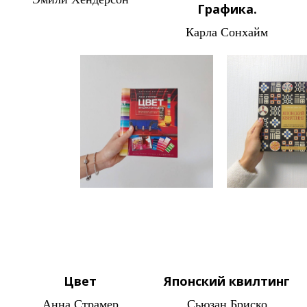
Графика.
Карла Сонхайм
Цвет
Японский квилтинг
Анна Страмер
Сьюзан Бриско