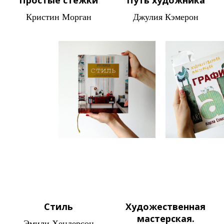
Простые стежки
Путь художника
Кристин Морган
Джулия Кэмерон
Стиль
Художественная
мастерская.
Эмили Хендерсон