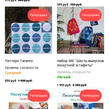
510
руб.
600
руб.
595
руб.
700
руб.
Распродажа
Распродажа
Паттерн Taranto
Набор МК "Шесть выпусков
лоскутной эстафеты"
Уровень сложности:
Уровень сложности:
Средний
Лёгкий
850
руб.
1 000
руб.
1 955
руб.
2 300
руб.
Распродажа
Распродажа