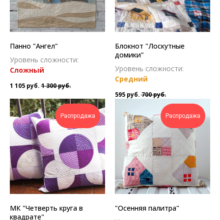
Панно "Ангел"
Блокнот "Лоскутные
домики"
Уровень сложности:
Уровень сложности:
Сложн ый
Средний
1 105
руб.
1 300
руб.
595
руб.
700
руб.
Распродажа
Распродажа
МК "Четверть круга в
"Осенняя палитра"
квадрате"