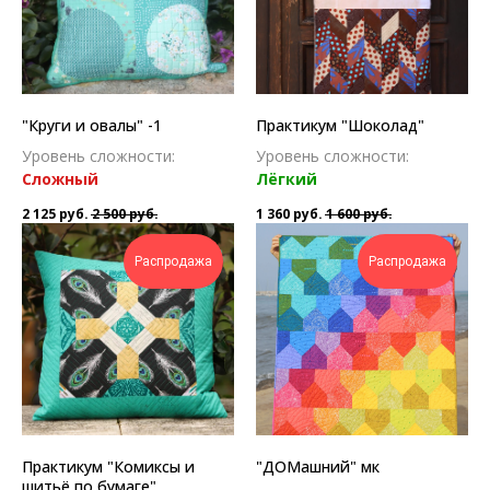
"Круги и овалы" -1
Практикум "Шоколад"
Уровень сложности:
Уровень сложности:
Сложн ый
Лёгкий
2 125
руб.
2 500
руб.
1 360
руб.
1 600
руб.
Распродажа
Распродажа
Практикум "Комиксы и
"ДОМашний" мк
шитьё по бумаге"